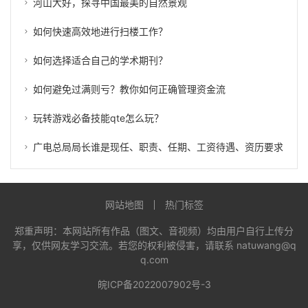
河山大好，探寻中国最美的自然景观
如何快速高效地进行扫楼工作？
如何选择适合自己的学术期刊？
如何避免过满则亏？教你如何正确管理资金流
玩转游戏必备技能qte怎么玩？
广电总局局长谁是现任、职责、任期、工资待遇、资历要求
网站地图
热门标签
郑重声明：本网站所有作品（图文、音视频）均由用户自行上传分
享，仅供网友学习交流。若您的权利被侵害，请联系 natuwang@q
q.com
皖ICP备2022007902号-3