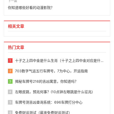
下一篇
你知道哪些好看的动漫影院？
相关文章
热门文章
十子之上四中金是什么生肖（十子之上四中金对应是什么生肖）
1
703数字气运五行车牌号，7为中心，开运指南
2
揭秘车牌号216的吉凶寓意，你知道吗？
3
左眼皮跳，预兆何事？(10点钟左眼跳是什么征兆)
4
车牌号测吉凶查询系统：696车牌打分中心
5
免费财运测试（最准免费财运测试）
6