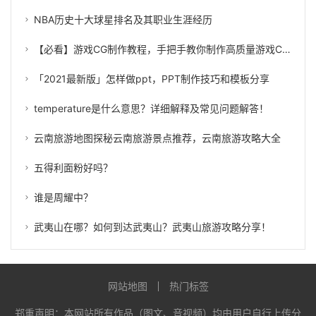
NBA历史十大球星排名及其职业生涯经历
【必看】游戏CG制作教程，手把手教你制作高质量游戏CG！
「2021最新版」怎样做ppt，PPT制作技巧和模板分享
temperature是什么意思？详细解释及常见问题解答！
云南旅游地图探秘云南旅游景点推荐，云南旅游攻略大全
五得利面粉好吗？
谁是周耀中？
武夷山在哪？如何到达武夷山？武夷山旅游攻略分享！
网站地图
热门标签
郑重声明：本网站所有作品（图文、音视频）均由用户自行上传分