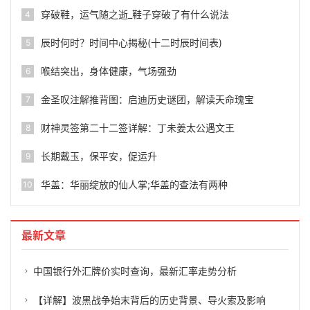
穿破鞋，运气随之逝_鞋子穿破了有什么说法
4
辰时何时？时间中心揭秘(十二时辰时间表)
5
喉结突出，身体健康，气场强劲
6
金圣叹注解推背图：启迪历史谜团，解读天命瑰宝
7
财神灵签第二十二签详解：丁未姜太公遇文王
8
长期戴玉，保平安，促运升
9
华盖：华丽绽放的仙人掌;华盖的查法有两种
10
最新文章
中国银行外汇牌价实时查询，最新汇率走势分析
【详解】波黑战争始末背后的历史背景、导火索及影响