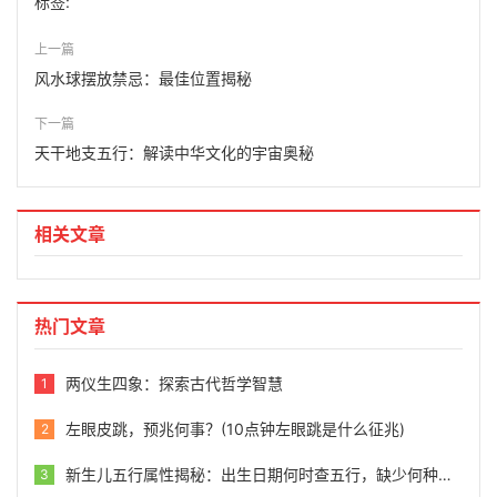
标签:
上一篇
风水球摆放禁忌：最佳位置揭秘
下一篇
天干地支五行：解读中华文化的宇宙奥秘
相关文章
热门文章
两仪生四象：探索古代哲学智慧
1
左眼皮跳，预兆何事？(10点钟左眼跳是什么征兆)
2
新生儿五行属性揭秘：出生日期何时查五行，缺少何种元素？
3