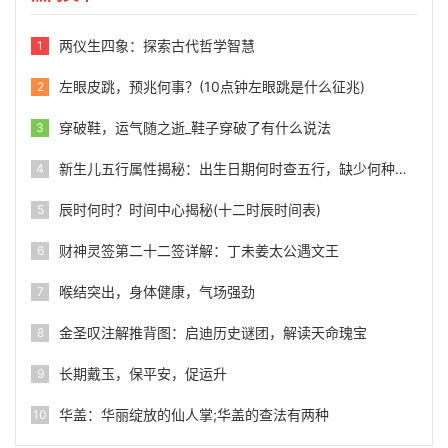
两仪生四象：探索古代哲学智慧
1
左眼皮跳，预兆何事？(10点钟左眼跳是什么征兆)
2
穿破鞋，运气随之逝_鞋子穿破了有什么说法
3
新生儿五行属性揭秘：出生日期何时查五行，缺少何种元素？
4
辰时何时？时间中心揭秘(十二时辰时间表)
5
财神灵签第二十二签详解：丁未姜太公遇文王
6
喉结突出，身体健康，气场强劲
7
金圣叹注解推背图：启迪历史谜团，解读天命瑰宝
8
长期戴玉，保平安，促运升
9
华盖：华丽绽放的仙人掌;华盖的查法有两种
10