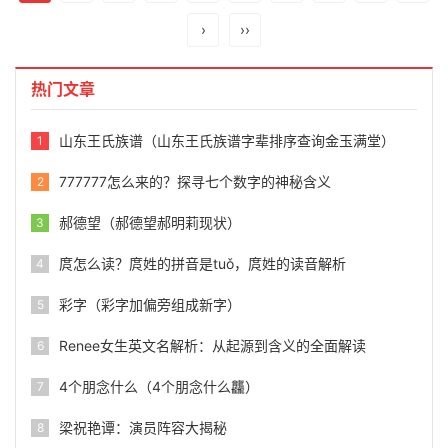
›
››
热门文章
山东王氏族谱（山东王氏族谱字辈排序查询金玉满堂）
1
777777怎么来的？探寻七个数字的神秘含义
2
郝德望（郝德望郝明莉现状）
3
庹怎么读？庹姓的拼音是tuǒ，庹姓的读音解析
4
彩字（彩字加偏旁组成新字）
5
Renee女生英文名解析：从起源到含义的全面解读
6
4个朋念什么（4个朋念什么龘）
7
梁祝艳谭：演员阵容大揭秘
8