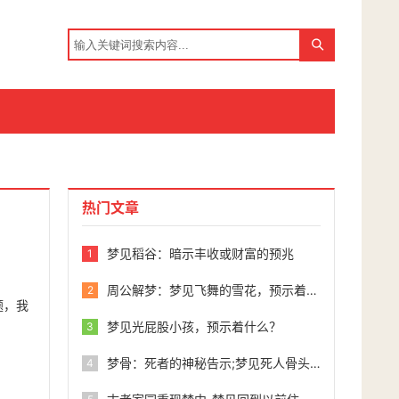
热门文章
梦见稻谷：暗示丰收或财富的预兆
1
周公解梦：梦见飞舞的雪花，预示着何种吉凶福祸？
2
题，我
梦见光屁股小孩，预示着什么？
3
梦骨：死者的神秘告示;梦见死人骨头是什么征兆
4