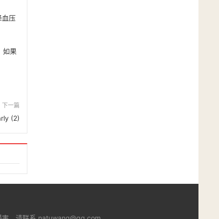
降血压
。如果
下一篇
rly (2)
系 natuwang@qq.com