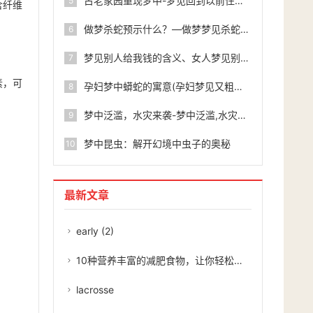
古老家园重现梦中-梦见回到以前住的老房子
5
含纤维
做梦杀蛇预示什么？—做梦梦见杀蛇了是什么意思
6
梦见别人给我钱的含义、女人梦见别人给我现金
7
素，可
孕妇梦中蟒蛇的寓意(孕妇梦见又粗又大的蟒蛇)
8
梦中泛滥，水灾来袭-梦中泛滥,水灾来袭是啥意思
9
梦中昆虫：解开幻境中虫子的奥秘
10
最新文章
early (2)
10种营养丰富的减肥食物，让你轻松瘦身
lacrosse