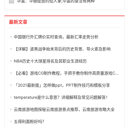
华盖：华丽绽放的仙人掌;华盖的查法有两种
10
最新文章
中国银行外汇牌价实时查询，最新汇率走势分析
【详解】波黑战争始末背后的历史背景、导火索及影响
NBA历史十大球星排名及其职业生涯经历
【必看】游戏CG制作教程，手把手教你制作高质量游戏CG！
「2021最新版」怎样做ppt，PPT制作技巧和模板分享
temperature是什么意思？详细解释及常见问题解答！
云南旅游地图探秘云南旅游景点推荐，云南旅游攻略大全
五得利面粉好吗？