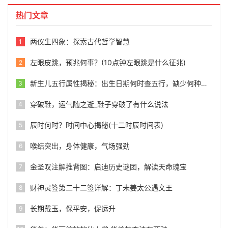
热门文章
两仪生四象：探索古代哲学智慧
1
左眼皮跳，预兆何事？(10点钟左眼跳是什么征兆)
2
新生儿五行属性揭秘：出生日期何时查五行，缺少何种元素？
3
穿破鞋，运气随之逝_鞋子穿破了有什么说法
4
辰时何时？时间中心揭秘(十二时辰时间表)
5
喉结突出，身体健康，气场强劲
6
金圣叹注解推背图：启迪历史谜团，解读天命瑰宝
7
财神灵签第二十二签详解：丁未姜太公遇文王
8
长期戴玉，保平安，促运升
9